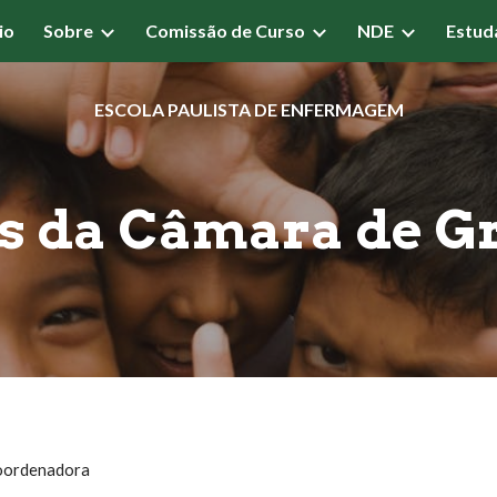
io
Sobre
Comissão de Curso
NDE
Estud
ip to main content
Skip to navigat
ESCOLA PAULISTA DE ENFERMAGEM
 da Câmara de G
ordenadora