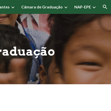
antes
Câmara de Graduação
NAP-EPE
ion
raduação