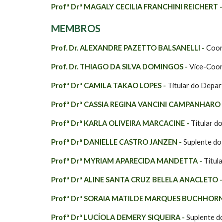
Profª Drª MAGALY CECILIA FRANCHINI REICHERT 
MEMBROS
Prof. Dr. ALEXANDRE PAZETTO BALSANELLI -
Coor
Prof. Dr. THIAGO DA SILVA DOMINGOS -
Vice-Coor
Profª Drª CAMILA TAKAO LOPES
-
Titular do Depar
Profª Drª CASSIA REGINA VANCINI CAMPANHARO 
Profª Drª KARLA OLIVEIRA MARCACINE -
Titular d
Profª Drª
DANIELLE CASTRO JANZEN -
Suplente do
Profª Drª MYRIAM APARECIDA MANDETTA -
Titul
Profª Drª ALINE SANTA CRUZ BELELA ANACLETO 
Profª Drª SORAIA MATILDE MARQUES BUCHHORN
Profª Drª LUCÍOLA DEMERY SIQUEIRA -
Suplente d